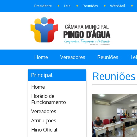
Presidente
Leis
Reuniões
WebMail
Home
Vereadores
Reuniões
Le
Reuniões
Principal
Home
Horário de
Funcionamento
Vereadores
Atribuições
Hino Oficial