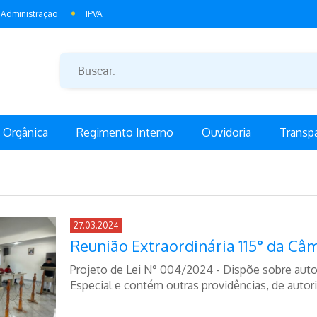
Administração
IPVA
i Orgânica
Regimento Interno
Ouvidoria
Transp
27.03.2024
Reunião Extraordinária 115° da Câ
Projeto de Lei N° 004/2024 - Dispõe sobre autor
Especial e contém outras providências, de autor