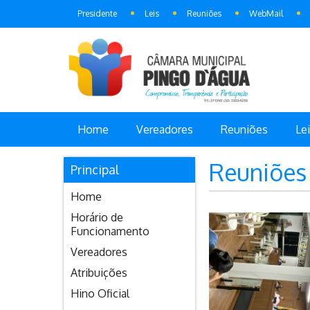
Presidente
Leis
Reuniões
WebMail
Home
Vereadores
Reuniões
Le
Reuniões
Principal
Home
Horário de
Funcionamento
Vereadores
Atribuições
Hino Oficial