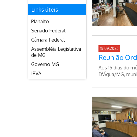
Links úteis
Planalto
Senado Federal
Câmara Federal
Assembléia Legislativa
15.09.2025
de MG
Reunião Ord
Governo MG
Aos 15 dias do m
IPVA
D'Água/MG, reunir