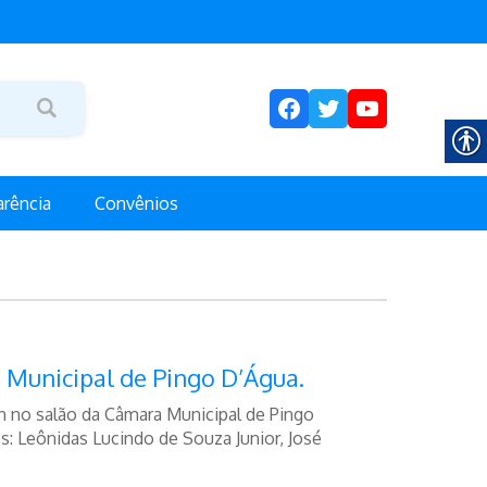
https://www.facebook.c
Twitter
YouTube
arência
Convênios
 Municipal de Pingo D’Água.
n no salão da Câmara Municipal de Pingo
: Leônidas Lucindo de Souza Junior, José