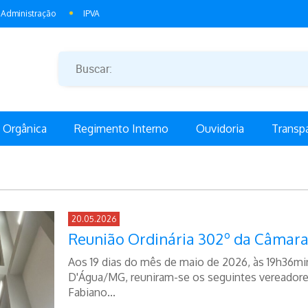
Administração
IPVA
i Orgânica
Regimento Interno
Ouvidoria
Transp
20.05.2026
Reunião Ordinária 302º da Câmara
Aos 19 dias do mês de maio de 2026, às 19h36mi
D'Água/MG, reuniram-se os seguintes vereadores
Fabiano...