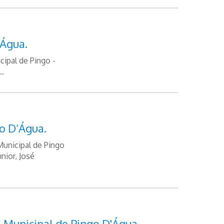
'Água.
ipal de Pingo -
..
o D’Água.
Municipal de Pingo
nior, José
 Municipal de Pingo D'Água.