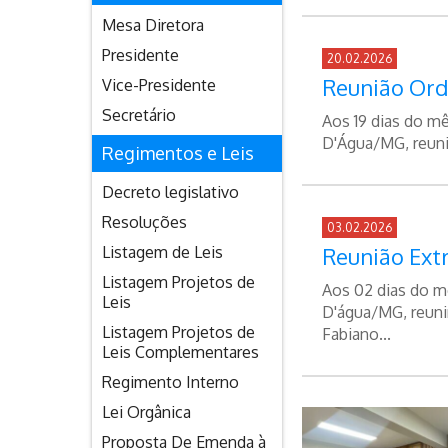
Mesa Diretora
Presidente
20.02.2026
Reunião Ord
Vice-Presidente
Secretário
Aos 19 dias do m
D'Água/MG, reuni
Regimentos e Leis
Decreto legislativo
Resoluções
03.02.2026
Listagem de Leis
Reunião Extr
Listagem Projetos de
Aos 02 dias do m
Leis
D'água/MG, reuni
Listagem Projetos de
Fabiano...
Leis Complementares
Regimento Interno
Lei Orgânica
Proposta De Emenda à